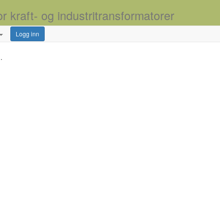
or kraft- og industritransformatorer
Logg inn
.