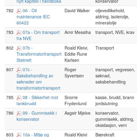
konservator
nytt kapittel i håndboka
782
06 - Oil
David Walker
oljevedlikehold,
aldring, isolerolje,
maintenance IEC
mineralolje
60422
783
07a - Om transport
Amir Messiha
transport, NVE, krav
fra NVE
802
07b -
Roald Kleivi,
Transport
Eddie Rune
Transformatortransport
Karlsen
Statnett
807
07c -
Roger
transport, vegvesen,
Syvertsen
søknad,
Saksbehandling av
saksbehandling
søknader om
transformatortransport
785
08 - Sikkerhet mot
Snorre
kasse, brudd, brann
Frydenlund
jordslutning
tankbrudd
786
09 - Gummisekk i
Asgeir Mjelve
konservator,
gummisekk, aldring,
konservator
oksidasjon, vern
803
10a - Miljø og
Roald Kleivi
Bærekraft