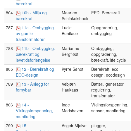
bærekraft
804
10b - Miljø og
Maarten
EPD, Bærekraft
Schinkelshoek
bærekraft
787
11a - Ombygging
Lucie
Oppgradering,
Boniface
ombygging
av gamle
transformatorer
788
11b - Ombygging:
Marianne
Ombygging,
Bergflødt
oppgradering,
bærekraft og
børekraft, life cycle
levetidsforlengelse
805
12 - Bærekraft og
Kyrre Søhot
Bærekraft, eco,
design, ecodesign
ECO-design
789
13 - Anlegg for
Vebjørn
Batteri, generator,
Haukaas
regulering,
fornybar
transfomator
806
14 -
Inge
Viklingsforspenning,
Madshaven
sensor, monitoring
Viklingsforspenning,
monitoring
790
15 -
Asgeir Mjelve
plugger,