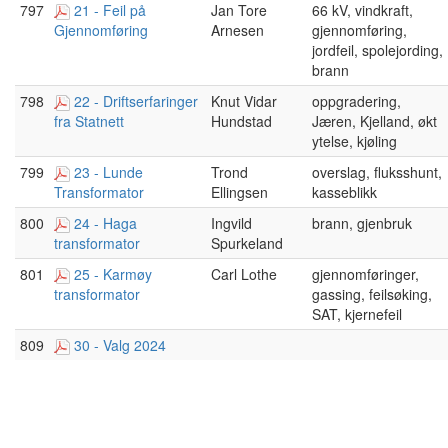
797
21 - Feil på
Jan Tore
66 kV, vindkraft,
Arnesen
gjennomføring,
Gjennomføring
jordfeil, spolejording,
brann
798
22 - Driftserfaringer
Knut Vidar
oppgradering,
Hundstad
Jæren, Kjelland, økt
fra Statnett
ytelse, kjøling
799
23 - Lunde
Trond
overslag, fluksshunt,
Ellingsen
kasseblikk
Transformator
800
24 - Haga
Ingvild
brann, gjenbruk
Spurkeland
transformator
801
25 - Karmøy
Carl Lothe
gjennomføringer,
gassing, feilsøking,
transformator
SAT, kjernefeil
809
30 - Valg 2024
Brukergruppen for kraft- og