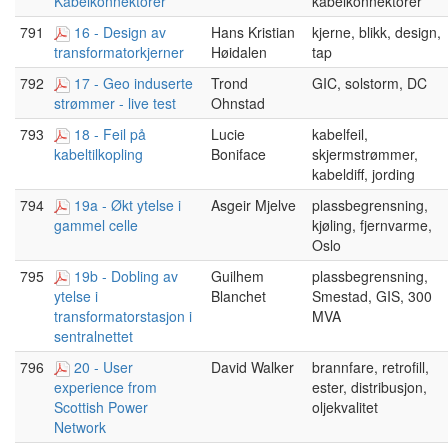
kabelkonnektorer
Kabelkonnektorer
791
16 - Design av
Hans Kristian
kjerne, blikk, design,
Høidalen
tap
transformatorkjerner
792
17 - Geo induserte
Trond
GIC, solstorm, DC
Ohnstad
strømmer - live test
793
18 - Feil på
Lucie
kabelfeil,
Boniface
skjermstrømmer,
kabeltilkopling
kabeldiff, jording
794
19a - Økt ytelse i
Asgeir Mjelve
plassbegrensning,
kjøling, fjernvarme,
gammel celle
Oslo
795
19b - Dobling av
Guilhem
plassbegrensning,
Blanchet
Smestad, GIS, 300
ytelse i
MVA
transformatorstasjon i
sentralnettet
796
20 - User
David Walker
brannfare, retrofill,
ester, distribusjon,
experience from
oljekvalitet
Scottish Power
Network