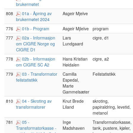
brukermøtet
808
01a - Åpning av
Asgeir Mjelve
brukermøtet 2024
776
01b - Program
Asgeir Mjlelve
program
777
02a - Informasjon
Lars
cigre, d1
Lundgaard
om CIGRE Norge og
CIGRE D1
778
02b - Informasjon
Hans Kristian
cigre, a2
Høidalen
om CIGRE SC A2
779
03 - Transformator
Camilla
Feilstatistikk
Espedal,
feilstatistikk
Marte
Gammelsæter
810
04 - Skroting av
Knut Brede
skroting,
Liland
papiraldring, levetid,
transformatorer
metanol
781
05 -
Inge
Transformatorkasse,
Madshaven
tank, pustere, kjøler,
Transformatorkasse -