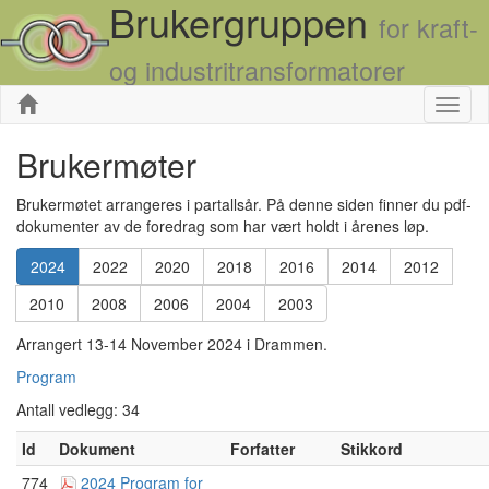
Brukergruppen
for kraft-
og industritransformatorer
Skjul
Brukermøter
Brukermøtet arrangeres i partallsår. På denne siden finner du pdf-
dokumenter av de foredrag som har vært holdt i årenes løp.
2024
2022
2020
2018
2016
2014
2012
2010
2008
2006
2004
2003
Arrangert 13-14 November 2024 i Drammen.
Program
Antall vedlegg: 34
Id
Dokument
Forfatter
Stikkord
774
2024 Program for