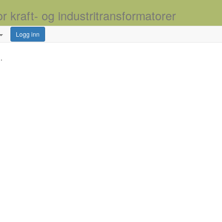
or kraft- og industritransformatorer
Logg inn
.