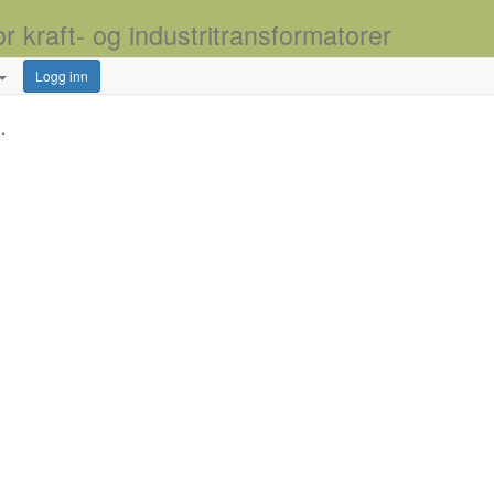
or kraft- og industritransformatorer
Logg inn
.