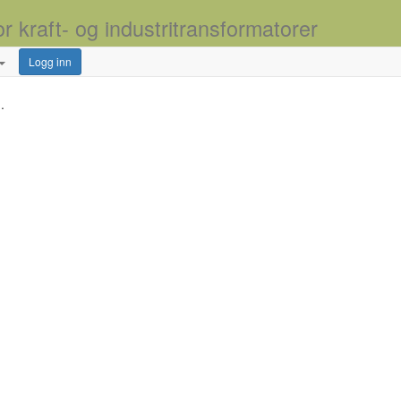
or kraft- og industritransformatorer
Logg inn
.