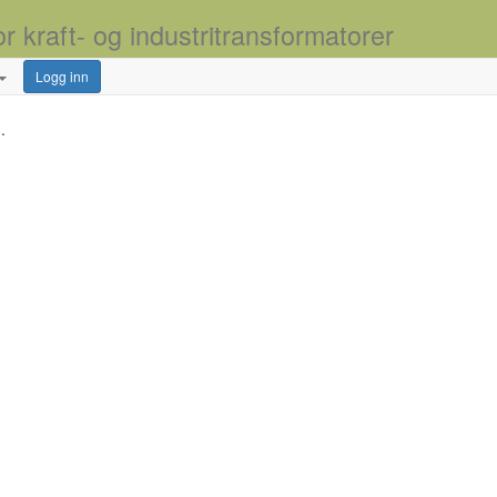
or kraft- og industritransformatorer
Logg inn
.