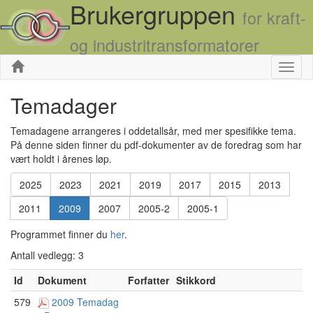
Brukergruppen
for kraft-
og industritransformatorer
Skjul
Temadager
Temadagene arrangeres i oddetallsår, med mer spesifikke tema.
På denne siden finner du pdf-dokumenter av de foredrag som har
vært holdt i årenes løp.
2025
2023
2021
2019
2017
2015
2013
2011
2009
2007
2005-2
2005-1
Programmet finner du
her
.
Antall vedlegg: 3
Id
Dokument
Forfatter
Stikkord
579
2009 Temadag