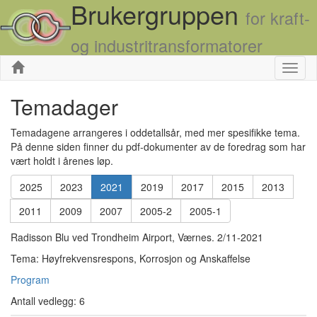
Brukergruppen
for kraft-
og industritransformatorer
Skjul
Temadager
Temadagene arrangeres i oddetallsår, med mer spesifikke tema.
På denne siden finner du pdf-dokumenter av de foredrag som har
vært holdt i årenes løp.
2025
2023
2021
2019
2017
2015
2013
2011
2009
2007
2005-2
2005-1
Radisson Blu ved Trondheim Airport, Værnes. 2/11-2021
Tema: Høyfrekvensrespons, Korrosjon og Anskaffelse
Program
Antall vedlegg: 6