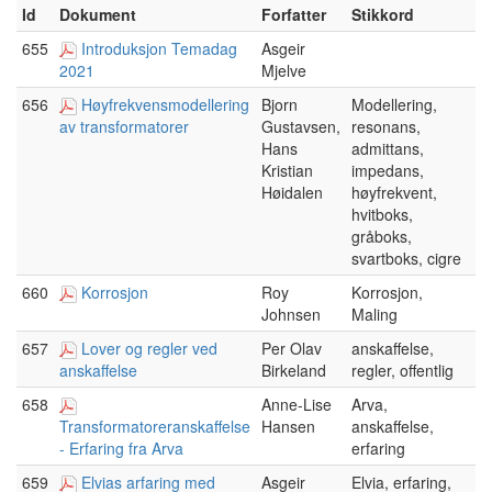
Id
Dokument
Forfatter
Stikkord
655
Introduksjon Temadag
Asgeir
Mjelve
2021
656
Høyfrekvensmodellering
Bjorn
Modellering,
Gustavsen,
resonans,
av transformatorer
Hans
admittans,
Kristian
impedans,
Høidalen
høyfrekvent,
hvitboks,
gråboks,
svartboks, cigre
660
Korrosjon
Roy
Korrosjon,
Johnsen
Maling
657
Lover og regler ved
Per Olav
anskaffelse,
Birkeland
regler, offentlig
anskaffelse
658
Anne-Lise
Arva,
Hansen
anskaffelse,
Transformatoreranskaffelse
erfaring
- Erfaring fra Arva
659
Elvias arfaring med
Asgeir
Elvia, erfaring,