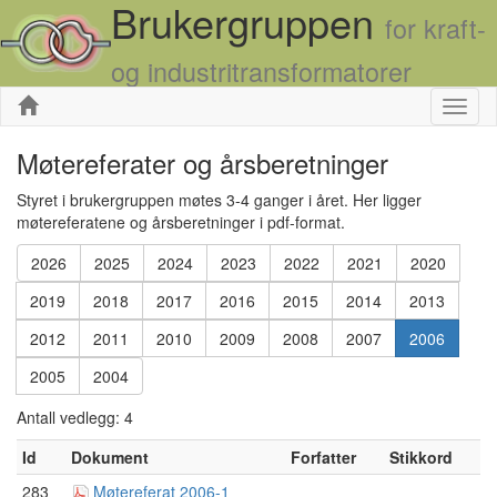
Brukergruppen
for kraft-
og industritransformatorer
Skjul
Møtereferater og årsberetninger
Styret i brukergruppen møtes 3-4 ganger i året. Her ligger
møtereferatene og årsberetninger i pdf-format.
2026
2025
2024
2023
2022
2021
2020
2019
2018
2017
2016
2015
2014
2013
2012
2011
2010
2009
2008
2007
2006
2005
2004
Antall vedlegg: 4
Id
Dokument
Forfatter
Stikkord
283
Møtereferat 2006-1