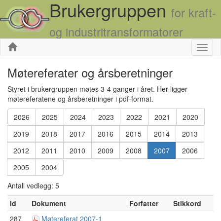
Brukergruppen
for kraft-
og industritransformatorer
Skjul
Møtereferater og årsberetninger
Styret i brukergruppen møtes 3-4 ganger i året. Her ligger
møtereferatene og årsberetninger i pdf-format.
2026
2025
2024
2023
2022
2021
2020
2019
2018
2017
2016
2015
2014
2013
2012
2011
2010
2009
2008
2007
2006
2005
2004
Antall vedlegg: 5
Id
Dokument
Forfatter
Stikkord
287
Møtereferat 2007-1