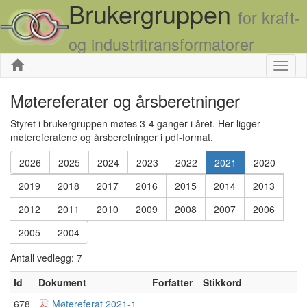
Brukergruppen
for kraft-
og industritransformatorer
Skjul
Møtereferater og årsberetninger
Styret i brukergruppen møtes 3-4 ganger i året. Her ligger
møtereferatene og årsberetninger i pdf-format.
2026
2025
2024
2023
2022
2021
2020
2019
2018
2017
2016
2015
2014
2013
2012
2011
2010
2009
2008
2007
2006
2005
2004
Antall vedlegg: 7
Id
Dokument
Forfatter
Stikkord
678
Møtereferat 2021-1