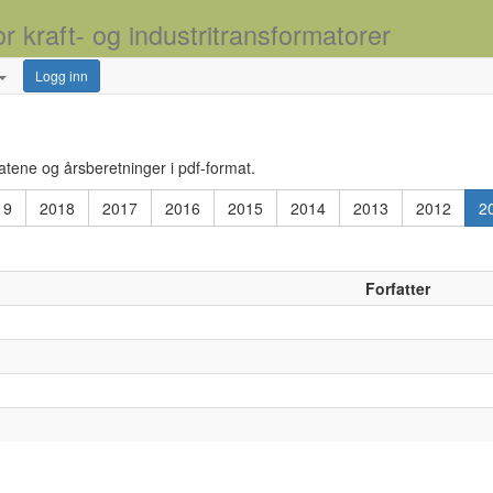
or kraft- og industritransformatorer
Logg inn
atene og årsberetninger i pdf-format.
19
2018
2017
2016
2015
2014
2013
2012
2
Forfatter