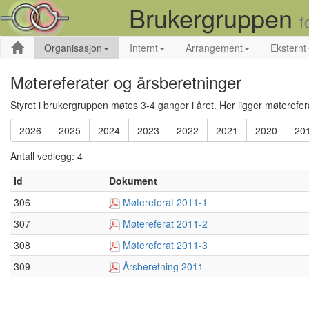
Brukergruppen
f
Organisasjon
Internt
Arrangement
Eksternt
Møtereferater og årsberetninger
Styret i brukergruppen møtes 3-4 ganger i året. Her ligger møterefer
2026
2025
2024
2023
2022
2021
2020
20
Antall vedlegg: 4
Id
Dokument
306
Møtereferat 2011-1
307
Møtereferat 2011-2
308
Møtereferat 2011-3
309
Årsberetning 2011